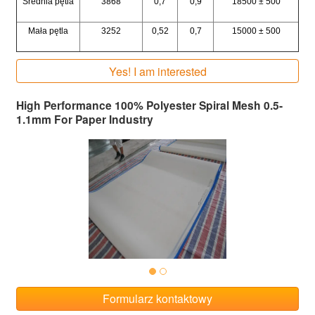
Średnia pętla
3868
0,7
0,9
18500 ± 500
Mała pętla
3252
0,52
0,7
15000 ± 500
Yes! I am interested
High Performance 100% Polyester Spiral Mesh 0.5-
1.1mm For Paper Industry
Formularz kontaktowy