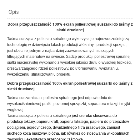
Opis
Dobra przepuszczalność 100% ekran poliestrowej suszarki do taśmy z
siatki drucianej
Taśma susząca z poliestru spiralnego wykorzystuje najnowocześniejszą
technologię w dziewięciu latach produkcji włókniny i produkcji sprzętu,
jest obecnie jednym z najbardziej zaawansowanych suszących,
filtrujących materiałów na świecie.
Sadzę produkcji poliestrowej spiralnej
siatki macierzystej wykonano z wysokiej jakości drutu o wysokiej lepkości,
przetwarzającego rdzeń poliestrowy, po uformowaniu, wyplataniu,
wykończeniu, sfinalizowaniu projektu.
Dobra przepuszczalność 100% ekran poliestrowej suszarki do taśmy z
siatki drucianej
Taśma suszarnicza z poliestru spiralnego jest odpowiednia do
wysokociśnieniowej pralki, poziomej sprzączki,
separatora miazgi i myjki
węglowej.
Taśma susząca z poliestru spiralnego
jest szeroko stosowana do
produkcji tektury, papieru kraft, papieru falistego, papieru do przejazdów
pociągiem, pojedynczego, dwudzielnego filtra prasowego, zamiast
suchego koca maszyny, płótna, jak również do stosowania w kopalniach,
żywności i lekarstwach przenośniki taśmowe.