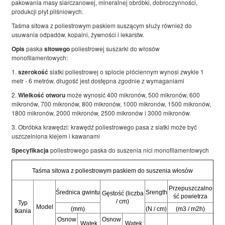
pakowania masy siarczanowej, mineralnej obróbki, dobroczynności,
produkcji płyt pilśniowych.
Taśma sitowa z poliestrowym paskiem suszącym służy również do
usuwania odpadów, kopalni, żywności i lekarstw.
Opis
paska
sitowego
poliestrowej suszarki do włosów
monofilamentowych:
1.
szerokość
siatki poliestrowej o splocie płóciennym wynosi zwykle 1
metr - 6 metrów, długość jest dostępna zgodnie z wymaganiami
2.
Wielkość otworu
może wynosić 400 mikronów, 500 mikronów, 600
mikronów, 700 mikronów, 800 mikronów, 1000 mikronów, 1500 mikronów,
1800 mikronów, 2000 mikronów, 2500 mikronów i 3000 mikronów.
3. Obróbka krawędzi: krawędź poliestrowego pasa z siatki może być
uszczelniona klejem i kawanami
Specyfikacja
poliestrowego paska do suszenia nici monofilamentowych
Taśma sitowa z poliestrowym paskiem do suszenia włosów
Przepuszczalno
Średnica gwintu
Srength
Gęstość (liczba
ść powietrza
/ cm)
Typ
Model
(mm)
(N / cm)
(m3 / m2h)
tkania
Osnow
Osnow
Wątek
Wątek