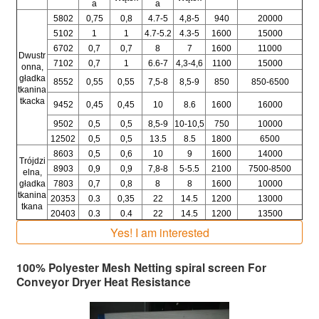
a
a
5802
0,75
0,8
4.7-5
4,8-5
940
20000
5102
1
1
4.7-5.2
4.3-5
1600
15000
6702
0,7
0,7
8
7
1600
11000
Dwustr
7102
0,7
1
6.6-7
4,3-4,6
1100
15000
onna,
gładka
8552
0,55
0,55
7,5-8
8,5-9
850
850-6500
tkanina
tkacka
9452
0,45
0,45
10
8.6
1600
16000
9502
0,5
0,5
8,5-9
10-10,5
750
10000
12502
0,5
0,5
13.5
8.5
1800
6500
8603
0,5
0,6
10
9
1600
14000
Trójdzi
8903
0,9
0,9
7,8-8
5-5.5
2100
7500-8500
elna,
gładka
7803
0,7
0,8
8
8
1600
10000
tkanina
20353
0.3
0,35
22
14.5
1200
13000
tkana
20403
0.3
0.4
22
14.5
1200
13500
Yes! I am interested
100% Polyester Mesh Netting spiral screen For
Conveyor Dryer Heat Resistance