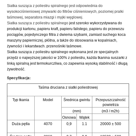
Siatka susząca z poliestru spiralnego jest odpowiednia do
wysokociśnieniowej zmywarki do filtrów ciśnieniowych, poziomej pralki
taśmowej,
separatora miazgi i myjki węglowej.
Siatka susząca z poliestru spiralnego
jest szeroko wykorzystywana do
produkcji kartonu, papieru kraft, papieru falistego, papieru do przewozu
pociągów, pojedynczego filtra z dwiema szybami, zamiast suchego koca
maszyny papierniczej, płótna, a także do stosowania w kopalniach,
żywności i lekarstwach. przenośniki taśmowe.
Siatka susząca z poliestru spiralnego wykonana jest ze specjalnych
przędz o najwyższej jakości w 100% z poliestru, każda tkanina suszarki z
linką spiralną jest termokurczliwa, co zapewnia wysoką stabilność i długą
żywotność.
Specyfikacja:
Taśma druciana z siatki poliestrowej
Typ tkania
Model
Średnica gwintu
Przepuszczalność
powietrza
(mm)
(m3 / m2h)
Osnowa
Wątek
Duża pętla
4070
0,9
1.1
20000 ± 500