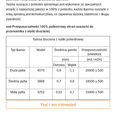
Taśma susząca z poliestru spiralnego jest wykonana ze specjalnych
przędz o najwyższej jakości w 100% z poliestru, każda tkanina suszarki z
linką spiralną jest termokurczliwa, co zapewnia wysoką stabilność i długą
żywotność.
ood Przepuszczalność 100% poliestrowy ekran suszarki do
przenośnika z siatki drucianej
Taśma druciana z siatki poliestrowej
Typ tkania
Model
Średnica gwintu
Przepuszczalność
powietrza
(mm)
(m3 / m2h)
Osnowa
Wątek
Duża pętla
4070
0,9
1.1
20000 ± 500
Średnia pętla
3868
0,7
0,9
18500 ± 500
Mała pętla
3252
0,52
0,7
15000 ± 500
Yes! I am interested