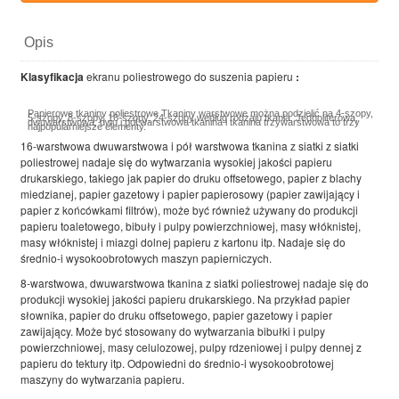
Opis
Klasyfikacja
ekranu poliestrowego do suszenia papieru
:
Papierowe tkaniny poliestrowe Tkaniny warstwowe można podzielić na 4-szopy,
5-szopy, 8-szopy, 16-szopy, 24-szopy według rodzaju tkania. Jednoliterowa,
dwuwarstwowa, dwu i pół warstwowa tkanina i tkanina trzywarstwowa to trzy
najpopularniejsze elementy.
16-warstwowa dwuwarstwowa i pół warstwowa tkanina z siatki z siatki
poliestrowej nadaje się do wytwarzania wysokiej jakości papieru
drukarskiego, takiego jak papier do druku offsetowego, papier z blachy
miedzianej, papier gazetowy i papier papierosowy (papier zawijający i
papier z końcówkami filtrów), może być również używany do produkcji
papieru toaletowego, bibuły i pulpy powierzchniowej, masy włóknistej,
masy włóknistej i miazgi dolnej papieru z kartonu itp. Nadaje się do
średnio-i wysokoobrotowych maszyn papierniczych.
8-warstwowa, dwuwarstwowa tkanina z siatki poliestrowej nadaje się do
produkcji wysokiej jakości papieru drukarskiego. Na przykład papier
słownika, papier do druku offsetowego, papier gazetowy i papier
zawijający. Może być stosowany do wytwarzania bibułki i pulpy
powierzchniowej, masy celulozowej, pulpy rdzeniowej i pulpy dennej z
papieru do tektury itp. Odpowiedni do średnio-i wysokoobrotowej
maszyny do wytwarzania papieru.