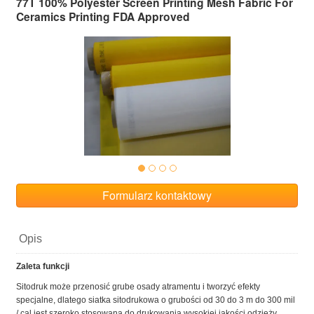
77T 100% Polyester Screen Printing Mesh Fabric For
Ceramics Printing FDA Approved
Formularz kontaktowy
Opis
Zaleta funkcji
Sitodruk może przenosić grube osady atramentu i tworzyć efekty
specjalne, dlatego siatka sitodrukowa o grubości od 30 do 3 m do 300 mil
/ cal jest szeroko stosowana do drukowania wysokiej jakości odzieży