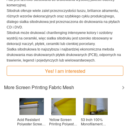
komercyjnej.
Sitodruk oferuje wiele zalet przezroczystości tuszu, briliance atramentu,
różnych wzorów dekoracyjnych oraz szybkiego cyklu produkcyjnego,
dlatego siatka sitodrukowa jest przeznaczona do drukowania na płytach
CD i DVD.
Sitodruk może drukować chanllenging intensywne kolory i ozdobny
wystrój na ceramiki, więc siatka sitodruku jest szeroko stosowany w
dekoracji naczyń, płytek, ceramiki lub cienkiej porcelany.
Siatka sitodrukowa to najszybsza i najbardziej ekonomiczna metoda
drukowania mas drukowanych płytek drukowanych (PCB), odpornych na
trawienie, legend i pojedynczych lub wielowarstwowych.
Yes! I am interested
More
Screen Printing Fabric Mesh
ellow 61T
Acid Resistant
Yellow Screen
53 Inch 100%
DPP 72T
r Screen
Polyester Screen
Printing Polyester
Monofilament
Polyester 
l For
Printing Mesh
Fabric For Textile /
Polyester Mesh ,
Printing M