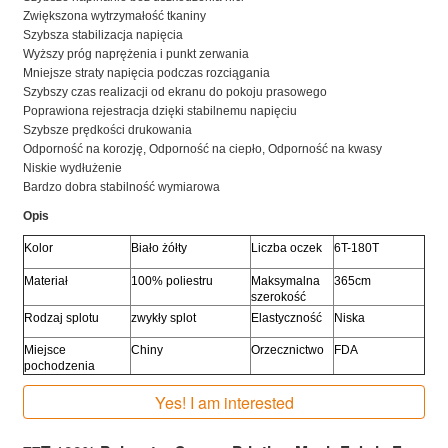
Zwiększona wytrzymałość tkaniny
Szybsza stabilizacja napięcia
Wyższy próg naprężenia i punkt zerwania
Mniejsze straty napięcia podczas rozciągania
Szybszy czas realizacji od ekranu do pokoju prasowego
Poprawiona rejestracja dzięki stabilnemu napięciu
Szybsze prędkości drukowania
Odporność na korozję, Odporność na ciepło, Odporność na kwasy
Niskie wydłużenie
Bardzo dobra stabilność wymiarowa
Opis
Kolor
Biało żółty
Liczba oczek
6T-180T
Materiał
100% poliestru
Maksymalna
365cm
szerokość
Rodzaj splotu
zwykły splot
Elastyczność
Niska
Miejsce
Chiny
Orzecznictwo
FDA
pochodzenia
Yes! I am interested