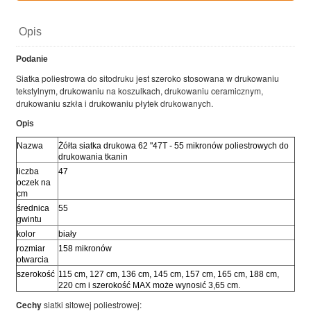
Opis
Podanie
Siatka poliestrowa do sitodruku jest szeroko stosowana w drukowaniu
tekstylnym, drukowaniu na koszulkach, drukowaniu ceramicznym,
drukowaniu szkła i drukowaniu płytek drukowanych.
Opis
Nazwa
Żółta siatka drukowa 62 "47T - 55 mikronów poliestrowych do
drukowania tkanin
liczba
47
oczek na
cm
średnica
55
gwintu
kolor
biały
rozmiar
158 mikronów
otwarcia
szerokość
115 cm, 127 cm, 136 cm, 145 cm, 157 cm, 165 cm, 188 cm,
220 cm i szerokość MAX może wynosić 3,65 cm.
Cechy
siatki sitowej poliestrowej: