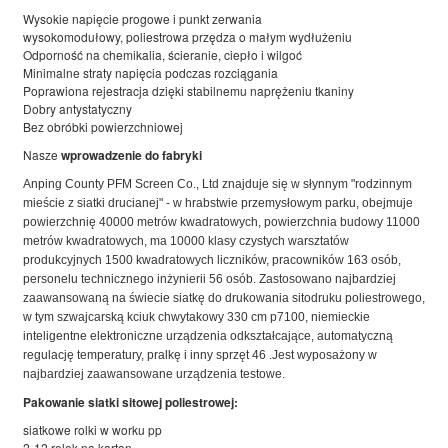
Wysokie napięcie progowe i punkt zerwania
wysokomodułowy, poliestrowa przędza o małym wydłużeniu
Odporność na chemikalia, ścieranie, ciepło i wilgoć
Minimalne straty napięcia podczas rozciągania
Poprawiona rejestracja dzięki stabilnemu naprężeniu tkaniny
Dobry antystatyczny
Bez obróbki powierzchniowej
Nasze
wprowadzenie do fabryki
Anping County PFM Screen Co., Ltd znajduje się w słynnym "rodzinnym
mieście z siatki drucianej" - w hrabstwie przemysłowym parku, obejmuje
powierzchnię 40000 metrów kwadratowych, powierzchnia budowy 11000
metrów kwadratowych, ma 10000 klasy czystych warsztatów
produkcyjnych 1500 kwadratowych liczników, pracowników 163 osób,
personelu technicznego inżynierii 56 osób. Zastosowano najbardziej
zaawansowaną na świecie siatkę do drukowania sitodruku poliestrowego,
w tym szwajcarską kciuk chwytakowy 330 cm p7100, niemieckie
inteligentne elektroniczne urządzenia odkształcające, automatyczną
regulację temperatury, pralkę i inny sprzęt 46 .Jest wyposażony w
najbardziej zaawansowane urządzenia testowe.
Pakowanie siatki sitowej poliestrowej:
siatkowe rolki w worku pp
2-12 rolek na karton