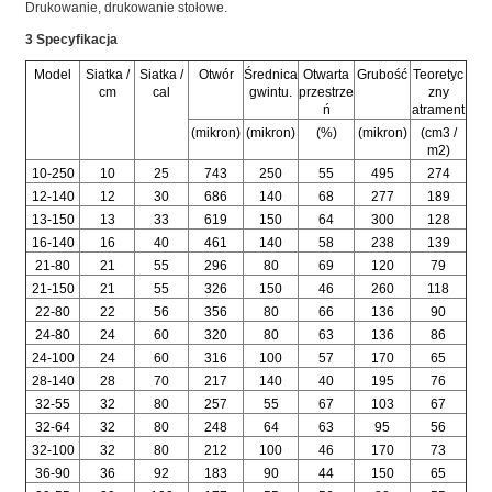
Drukowanie, drukowanie stołowe.
3 Specyfikacja
Model
Siatka /
Siatka /
Otwór
Średnica
Otwarta
Grubość
Teoretyc
cm
cal
gwintu.
przestrze
zny
ń
atrament
(mikron)
(mikron)
(%)
(mikron)
(cm3 /
m2)
10-250
10
25
743
250
55
495
274
12-140
12
30
686
140
68
277
189
13-150
13
33
619
150
64
300
128
16-140
16
40
461
140
58
238
139
21-80
21
55
296
80
69
120
79
21-150
21
55
326
150
46
260
118
22-80
22
56
356
80
66
136
90
24-80
24
60
320
80
63
136
86
24-100
24
60
316
100
57
170
65
28-140
28
70
217
140
40
195
76
32-55
32
80
257
55
67
103
67
32-64
32
80
248
64
63
95
56
32-100
32
80
212
100
46
170
73
36-90
36
92
183
90
44
150
65