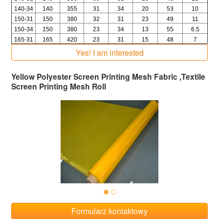
140-34
140
355
31
34
20
53
10
150-31
150
380
32
31
23
49
11
150-34
150
380
23
34
13
55
6.5
165-31
165
420
23
31
15
48
7
Yes! I am interested
Yellow Polyester Screen Printing Mesh Fabric ,Textile
Screen Printing Mesh Roll
Formularz kontaktowy