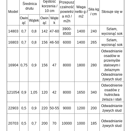
Gęstość
Przepusz
Średnica
korzenia /
czalność
Waga
drutu
Siła kg
10 cm
Model
powietrz
netto g /
Stosuje się w
/ cm
a m3 /
m2
Owin
Owin
Wąte
Wątek
m2h
ąć
ąć
k
3900-
Szlam,
14803
0,7
0,8
142
47-60
1400
240
8500
wycisnąć sok
Szlam,
16803
0,7
0,8
156
46-50
6000
1400
265
wycisnąć sok
Odwadnianie
osadów w
przemyśle
16904
0,75
0,9
156
47
8000
1800
280
stalowym i
żelaznym
Odwadnianie
żywych slud
Odwodnienie
osadów z
121054
0,9
1,05
120
42
8000
1650
340
hutnictwa
żelaza i stali
Odwadnianie
22903
0,5
0,9
220
50-55
9000
1200
200
żywych slud
Odwadnianie
20703
0,5
0,7
200
70
10000
1000
185
żywych slud