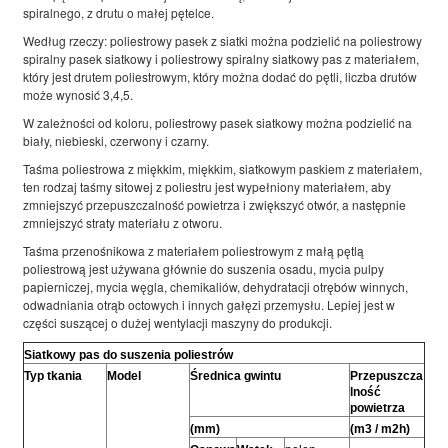
spiralnego, z drutu o małej pętelce.
Według rzeczy: poliestrowy pasek z siatki można podzielić na poliestrowy
spiralny pasek siatkowy i poliestrowy spiralny siatkowy pas z materiałem,
który jest drutem poliestrowym, który można dodać do pętli, liczba drutów
może wynosić 3,4,5.
W zależności od koloru, poliestrowy pasek siatkowy można podzielić na
biały, niebieski, czerwony i czarny.
Taśma poliestrowa z miękkim, miękkim, siatkowym paskiem z materiałem,
ten rodzaj taśmy sitowej z poliestru jest wypełniony materiałem, aby
zmniejszyć przepuszczalność powietrza i zwiększyć otwór, a następnie
zmniejszyć straty materiału z otworu.
Taśma przenośnikowa z materiałem poliestrowym z małą pętlą
poliestrową jest używana głównie do suszenia osadu, mycia pulpy
papierniczej, mycia węgla, chemikaliów, dehydratacji otrębów winnych,
odwadniania otrąb octowych i innych gałęzi przemysłu. Lepiej jest w
części suszącej o dużej wentylacji maszyny do produkcji.
Siatkowy pas do suszenia poliestrów
Typ tkania
Model
Średnica gwintu
Przepuszcza
lność
powietrza
(mm)
(m3 / m2h)