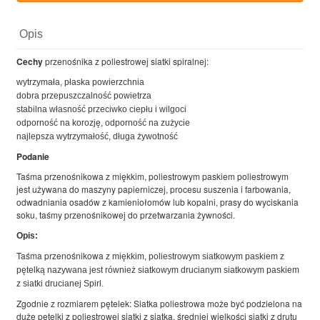
Opis
Cechy
przenośnika z poliestrowej siatki spiralnej:
wytrzymała, płaska powierzchnia
dobra przepuszczalność powietrza
stabilna własność przeciwko ciepłu i wilgoci
odporność na korozję, odporność na zużycie
najlepsza wytrzymałość, długa żywotność
Podanie
Taśma przenośnikowa z miękkim, poliestrowym paskiem poliestrowym
jest używana do maszyny papierniczej, procesu suszenia i farbowania,
odwadniania osadów z kamieniołomów lub kopalni, prasy do wyciskania
soku, taśmy przenośnikowej do przetwarzania żywności.
Opis:
Taśma przenośnikowa
z miękkim, poliestrowym siatkowym paskiem z
pętelką nazywana jest również siatkowym drucianym siatkowym paskiem
z siatki drucianej Spirl.
Zgodnie z rozmiarem pętelek: Siatka poliestrowa może być podzielona na
duże pętelki z poliestrowej siatki z siatką, średniej wielkości siatki z drutu