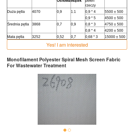
Osnowa
Wątek
pełen
rzeczy
Duża pętla
4070
0,9
1.1
0,9 * 4
5500 ± 500
0,9 * 5
4500 ± 500
Średnia pętla
3868
0,7
0,9
0,8 * 3
4750 ± 500
0,8 * 4
4200 ± 500
Mała pętla
3252
0,52
0,7
0,68 * 3
15000 ± 500
Yes! I am interested
Monofilament Polyester Spiral Mesh Screen Fabric
For Wastewater Treatment