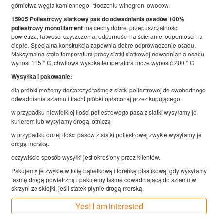
górnictwa węgla kamiennego i tłoczeniu winogron, owoców.
15905 Poliestrowy siatkowy pas do odwadniania osadów 100%
poliestrowy monofilament
ma cechy dobrej przepuszczalności
powietrza, łatwości czyszczenia, odporności na ścieranie, odporności na
ciepło. Specjalna konstrukcja zapewnia dobre odprowadzenie osadu.
Maksymalna stała temperatura pracy siatki siatkowej odwadniania osadu
wynosi 115 ° C, chwilowa wysoka temperatura może wynosić 200 ° C
Wysyłka i pakowanie:
dla próbki możemy dostarczyć taśmę z siatki poliestrowej do swobodnego
odwadniania szlamu i fracht próbki opłaconej przez kupującego.
w przypadku niewielkiej ilości poliestrowego pasa z siatki wysyłamy je
kurierem lub wysyłamy drogą lotniczą
w przypadku dużej ilości pasów z siatki poliestrowej zwykle wysyłamy je
drogą morską.
oczywiście sposób wysyłki jest określony przez klientów.
Pakujemy je zwykle w folię bąbelkową i torebkę plastikową, gdy wysyłamy
taśmę drogą powietrzną i pakujemy taśmę odwadniającą do szlamu w
skrzyni ze sklejki, jeśli statek płynie drogą morską.
Yes! I am interested