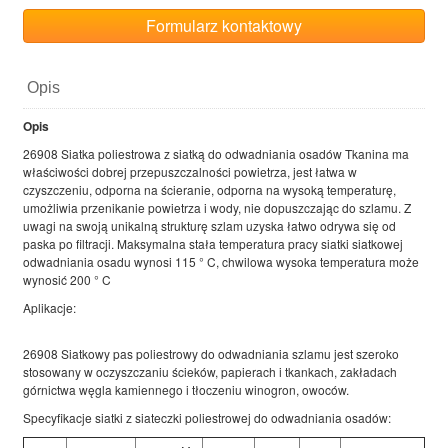
Formularz kontaktowy
Opis
Opis
26908 Siatka poliestrowa z siatką do odwadniania osadów Tkanina ma
właściwości dobrej przepuszczalności powietrza, jest łatwa w
czyszczeniu, odporna na ścieranie, odporna na wysoką temperaturę,
umożliwia przenikanie powietrza i wody, nie dopuszczając do szlamu. Z
uwagi na swoją unikalną strukturę szlam uzyska łatwo odrywa się od
paska po filtracji. Maksymalna stała temperatura pracy siatki siatkowej
odwadniania osadu wynosi 115 ° C, chwilowa wysoka temperatura może
wynosić 200 ° C
Aplikacje:
26908 Siatkowy pas poliestrowy do odwadniania szlamu jest szeroko
stosowany w oczyszczaniu ścieków, papierach i tkankach, zakładach
górnictwa węgla kamiennego i tłoczeniu winogron, owoców.
Specyfikacje siatki z siateczki poliestrowej do odwadniania osadów: