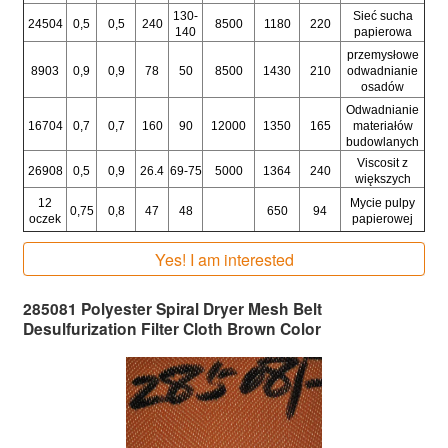
130-
Sieć sucha
24504
0,5
0,5
240
8500
1180
220
140
papierowa
przemysłowe
8903
0,9
0,9
78
50
8500
1430
210
odwadnianie
osadów
Odwadnianie
16704
0,7
0,7
160
90
12000
1350
165
materiałów
budowlanych
Viscosit z
26908
0,5
0,9
26.4
69-75
5000
1364
240
większych
12
Mycie pulpy
0,75
0,8
47
48
650
94
oczek
papierowej
Yes! I am interested
285081 Polyester Spiral Dryer Mesh Belt
Desulfurization Filter Cloth Brown Color