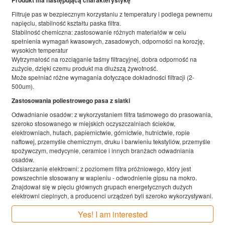
Produkt ma następującą charakterystykę
Filtruje pas w bezpiecznym korzystaniu z temperatury i podlega pewnemu
napięciu, stabilność kształtu paska filtra.
Stabilność chemiczna: zastosowanie różnych materiałów w celu
spełnienia wymagań kwasowych, zasadowych, odporności na korozję,
wysokich temperatur
Wytrzymałość na rozciąganie taśmy filtracyjnej, dobra odporność na
zużycie, dzięki czemu produkt ma dłuższą żywotność.
Może spełniać różne wymagania dotyczące dokładności filtracji (2-
500um).
Zastosowania poliestrowego pasa z siatki
Odwadnianie osadów: z wykorzystaniem filtra taśmowego do prasowania,
szeroko stosowanego w miejskich oczyszczalniach ścieków,
elektrowniach, hutach, papiernictwie, górnictwie, hutnictwie, ropie
naftowej, przemyśle chemicznym, druku i barwieniu tekstyliów, przemyśle
spożywczym, medycynie, ceramice i innych branżach odwadniania
osadów.
Odsiarczanie elektrowni: z poziomem filtra próżniowego, który jest
powszechnie stosowany w wapieniu - odwodnienie gipsu na mokro.
Znajdował się w pięciu głównych grupach energetycznych dużych
elektrowni cieplnych, a producenci urządzeń byli szeroko wykorzystywani.
Yes! I am interested