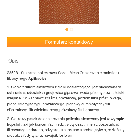
Formularz kontaktowy
Opis
285081 Suszarka poliestrowa Sceen Mesh Odsiarczanie materiału
filtracyjnego
Aplikacje:
1. Siatka z filtrem siatkowym z siatki odsiarczającej jest stosowana w
ochronie środowiska:
gnojowica gipsowa, woda przemysłowa, ścieki
miejskie.
Odwadniacz z taśmą próżniową, poziom filtra próżniowego,
prasa filtracyjna typu próżniowego, pionowy automatyczny filtr
ciśnieniowy, filtr wielotarczowy, próżniowy filtr bębnowy
2. Siatkowy pasek do odsiarczania poliestru stosowany jest w
wytopie
kopalni
: taki jak koncentrat miedzi, złoty osad, ilmenit, pozostałość
filtrowanego edorego, odzyskana substancja srebra, sylwin, rozłożony
produkt z rudy tytanu, navajoit, fosforan.