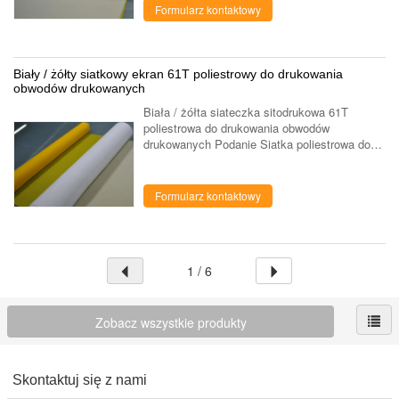
...
Formularz kontaktowy
Biały / żółty siatkowy ekran 61T poliestrowy do drukowania
obwodów drukowanych
Biała / żółta siateczka sitodrukowa 61T
poliestrowa do drukowania obwodów
drukowanych Podanie Siatka poliestrowa do
sitodruku jest szeroko stosowana w
drukowaniu tekstylnym, drukowaniu na
koszulkach, drukowaniu ...
Formularz kontaktowy
1 / 6
Zobacz wszystkie produkty
Skontaktuj się z nami