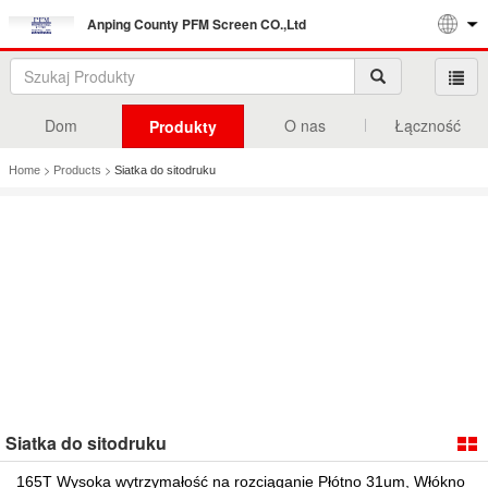
Anping County PFM Screen CO.,Ltd
Dom
O nas
Łączność
Produkty
>
>
Home
Products
Siatka do sitodruku
Siatka do sitodruku
165T Wysoka wytrzymałość na rozciąganie Płótno 31um, Włókno