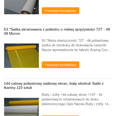
34 poliestrowa siatka do sitodruku do sitodruku
liczba oczek na cm 140 średnica gwintu 34 ...
Formularz kontaktowy
53 "Siatka ekranowana z poliestru o niskiej sprężystości 72T - 48
48 Micron
53 "Niska elastyczność 72T - 48 poliestrowa
siatka do sitodruku do drukowania ceramiki
Nasze wprowadzenie do fabryki Anping County
PFM Screen Co., Ltd znajduje się w słynnym
"rodzinnym mieście z siatki ...
Formularz kontaktowy
144-calowy poliestrowy siatkowy ekran, biały sitodruk Siatki z
tkaniny 110 sztuk
Biały i żółty 144-calowy ekran 110T - 40
poliestrowych sitodrukowych do druku
elektronicznego Opis Nazwa Biały i żółty 144-
calowy ekran 110T - 40 poliestrowych
sitodrukowych do druku elektronicznego liczba