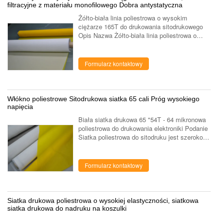
filtracyjne z materiału monofilowego Dobra antystatyczna
Żółto-biała linia poliestrowa o wysokim
ciężarze 165T do drukowania sitodrukowego
Opis Nazwa Żółto-biała linia poliestrowa o
wysokim ciężarze 165T do drukowania
sitodrukowego liczba oczek na cm 165
średnica ...
Formularz kontaktowy
Włókno poliestrowe Sitodrukowa siatka 65 cali Próg wysokiego
napięcia
Biała siatka drukowa 65 "54T - 64 mikronowa
poliestrowa do drukowania elektroniki Podanie
Siatka poliestrowa do sitodruku jest szeroko
stosowana w drukowaniu tekstylnym,
drukowaniu na koszulkach, drukowaniu ...
Formularz kontaktowy
Siatka drukowa poliestrowa o wysokiej elastyczności, siatkowa
siatka drukowa do nadruku na koszulki