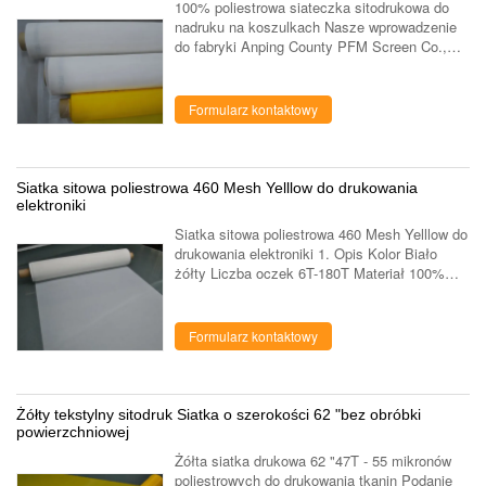
100% poliestrowa siateczka sitodrukowa do
nadruku na koszulkach Nasze wprowadzenie
do fabryki Anping County PFM Screen Co.,
Ltd znajduje się w słynnym "rodzinnym
mieście z siatki drucianej" - w hrabstwie ...
Formularz kontaktowy
Siatka sitowa poliestrowa 460 Mesh Yelllow do drukowania
elektroniki
Siatka sitowa poliestrowa 460 Mesh Yelllow do
drukowania elektroniki 1. Opis Kolor Biało
żółty Liczba oczek 6T-180T Materiał 100%
poliestru Maksymalna szerokość 365cm
Rodzaj splotu zwykły splot Elastyczność ...
Formularz kontaktowy
Żółty tekstylny sitodruk Siatka o szerokości 62 "bez obróbki
powierzchniowej
Żółta siatka drukowa 62 "47T - 55 mikronów
poliestrowych do drukowania tkanin Podanie