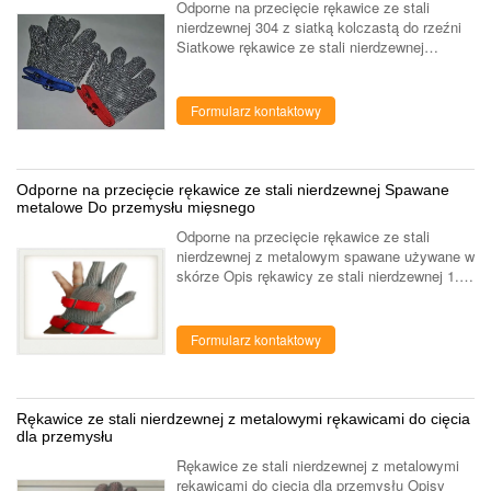
Odporne na przecięcie rękawice ze stali
nierdzewnej 304 z siatką kolczastą do rzeźni
Siatkowe rękawice ze stali nierdzewnej
zapewniają najwyższą ochronę przed
przecięciem. Rękawice ze stali nierdzewnej
wykonane ...
Formularz kontaktowy
Odporne na przecięcie rękawice ze stali nierdzewnej Spawane
metalowe Do przemysłu mięsnego
Odporne na przecięcie rękawice ze stali
nierdzewnej z metalowym spawane używane w
skórze Opis rękawicy ze stali nierdzewnej 1.
Rękawice ze stali nierdzewnej - trzy palce.
Rękawice ze stali nierdzewnej to r...
Formularz kontaktowy
Rękawice ze stali nierdzewnej z metalowymi rękawicami do cięcia
dla przemysłu
Rękawice ze stali nierdzewnej z metalowymi
rękawicami do cięcia dla przemysłu Opisy