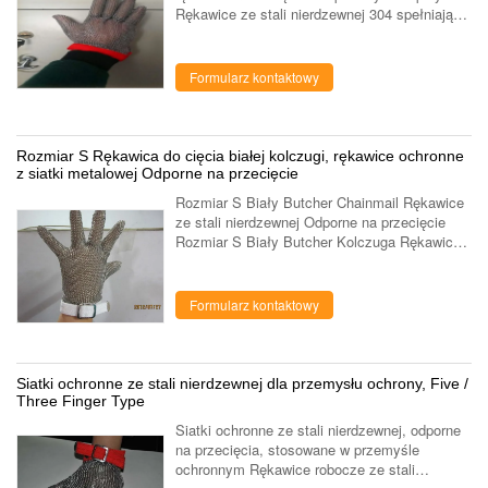
Rękawice ze stali nierdzewnej 304 spełniają
wymagania normy EN-1082-1, szeroko
stosowane w przemyśle rzeźniczym,
kuchennym, ...
Formularz kontaktowy
Rozmiar S Rękawica do cięcia białej kolczugi, rękawice ochronne
z siatki metalowej Odporne na przecięcie
Rozmiar S Biały Butcher Chainmail Rękawice
ze stali nierdzewnej Odporne na przecięcie
Rozmiar S Biały Butcher Kolczuga Rękawice
ze stali nierdzewnej Odporne na przecięcie to
ubranie ochronne, które można nosić ...
Formularz kontaktowy
Siatki ochronne ze stali nierdzewnej dla przemysłu ochrony, Five /
Three Finger Type
Siatki ochronne ze stali nierdzewnej, odporne
na przecięcia, stosowane w przemyśle
ochronnym Rękawice robocze ze stali