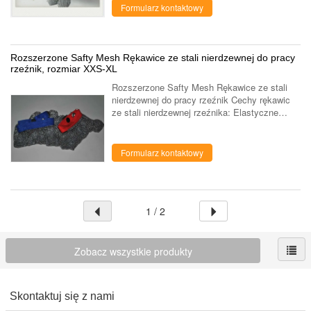
efektywne i ...
Formularz kontaktowy
Rozszerzone Safty Mesh Rękawice ze stali nierdzewnej do pracy
rzeźnik, rozmiar XXS-XL
Rozszerzone Safty Mesh Rękawice ze stali
nierdzewnej do pracy rzeźnik Cechy rękawic
ze stali nierdzewnej rzeźnika: Elastyczne
włókno ze stali nierdzewnej zapewnia
doskonałą wrażliwość i doskonałe
dopasowanie ...
Formularz kontaktowy
1 / 2
Zobacz wszystkie produkty
Skontaktuj się z nami