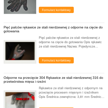
nierdzewnej są również nazywane rękawicami
ze stali rzeźnickiej, rękawicami kolczastymi
lub ...
Formularz kontaktowy
Pięć palców rękawice ze stali nierdzewnej z odporne na cięcie do
gotowania
Pięć palców rękawice ze stali nierdzewnej z
odporne na cięcie do gotowania Opis rękawic
ze stali nierdzewnej Nazwa: Pojedyncze
rękawice ze stali nierdzewnej Materiał: stal
nierdzewna 304 Dane techniczne drutów: ...
Formularz kontaktowy
Odporne na przecięcie 304 Rękawice ze stali nierdzewnej 316 do
przetwórstwa mięsa i rzeźni
Rękawice ze stali nierdzewnej z odpornym na
przecięcie procesem mięsnym i rzeźnikem
Opis Średnica zewnętrzna: 3,81 mm Średnica
stali: 0,53 mm Zalety: Trzy palce
ukierunkowane na ochronę, bezpieczne,