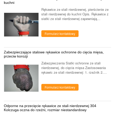
kuchni
Rękawice ze stali nierdzewnej, pierścienie ze
stali nierdzewnej do kuchni Opis. Rękawice z
siatki ze stali nierdzewnej zapewniają
najwyższą ochronę przed przecięciem.
Rękawice ze stali nierdzewnej wykonane są z
...
Formularz kontaktowy
Zabezpieczające stalowe rękawice ochronne do cięcia mięsa,
przeciw korozji
Zabezpieczenia Siatki ochronne ze stali
nierdzewnej, do cięcia mięsa Zastosowania
rękawic ze stali nierdzewnej: 1. rzeźnik 2.
bałagan 3. szklana procesja 4. proces drobiu
5. duża publiczna jadalnia 6. super ...
Formularz kontaktowy
Odporne na przecięcie rękawice ze stali nierdzewnej 304
Kolczuga oczna do rzeźni, rozmiar niestandardowy