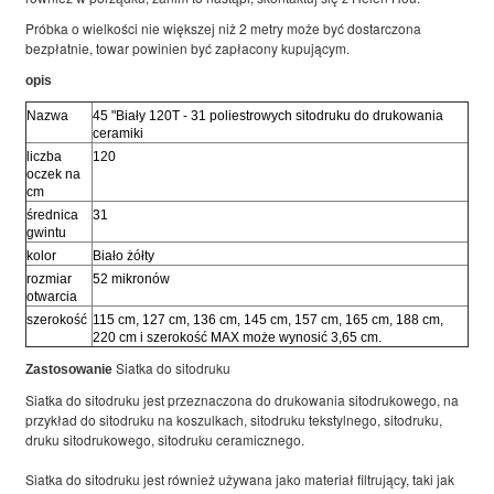
Próbka o wielkości nie większej niż 2 metry może być dostarczona
bezpłatnie, towar powinien być zapłacony kupującym.
opis
Nazwa
45 "Biały 120T - 31 poliestrowych sitodruku do drukowania
ceramiki
liczba
120
oczek na
cm
średnica
31
gwintu
kolor
Biało żółty
rozmiar
52 mikronów
otwarcia
szerokość
115 cm, 127 cm, 136 cm, 145 cm, 157 cm, 165 cm, 188 cm,
220 cm i szerokość MAX może wynosić 3,65 cm.
Siatka do sitodruku
Zastosowanie
Siatka do sitodruku jest przeznaczona do drukowania sitodrukowego, na
przykład do sitodruku na koszulkach, sitodruku tekstylnego, sitodruku,
druku sitodrukowego, sitodruku ceramicznego.
Siatka do sitodruku jest również używana jako materiał filtrujący, taki jak