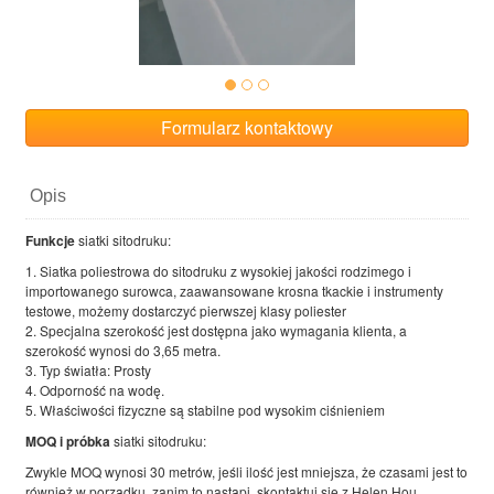
Formularz kontaktowy
Opis
Funkcje
siatki sitodruku:
1. Siatka poliestrowa do sitodruku z wysokiej jakości rodzimego i
importowanego surowca, zaawansowane krosna tkackie i instrumenty
testowe, możemy dostarczyć pierwszej klasy poliester
2. Specjalna szerokość jest dostępna jako wymagania klienta, a
szerokość wynosi do 3,65 metra.
3. Typ światła: Prosty
4. Odporność na wodę.
5. Właściwości fizyczne są stabilne pod wysokim ciśnieniem
MOQ i próbka
siatki sitodruku:
Zwykle MOQ wynosi 30 metrów, jeśli ilość jest mniejsza, że ​​czasami jest to
również w porządku, zanim to nastąpi, skontaktuj się z Helen Hou.