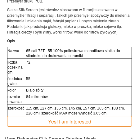
Przemysł druku PCB.
Siatka Silk Screen jest również stosowana w filtracji: stosowana w
przemyśle filtracji i separacji. Takich jak przemysł spożywczy do mielenia
filtrowania i mielenia mąki, fabryki papieru i innych mielenia ziaren.
Podobnie jak produkcja glukozy, mleko w proszku, mleko sojowe itp.
Filtracja cieczy i pyłu (filtry, worki filtrów, worki do filtrów pyłowych)
Opis
Nazwa
65 cali 72T - 55 100% poliestrowa monofilowa siatka do
sitodruku do drukowania ceramiki
liczba
72
oczek na
cm
średnica
55
gwintu
kolor
Biało żółty
rozmiar
84 mikronów
otwarcia
szerokość
115 cm, 127 cm, 136 cm, 145 cm, 157 cm, 165 cm, 188 cm,
220 cm i szerokość MAX może wynosić 3,65 cm.
Yes! I am interested
More
Polyester Silk Screen Printing Mesh