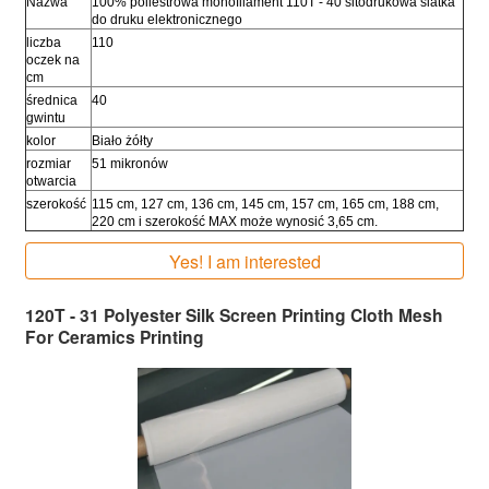
Nazwa
100% poliestrowa monofilament 110T - 40 sitodrukowa siatka
do druku elektronicznego
liczba
110
oczek na
cm
średnica
40
gwintu
kolor
Biało żółty
rozmiar
51 mikronów
otwarcia
szerokość
115 cm, 127 cm, 136 cm, 145 cm, 157 cm, 165 cm, 188 cm,
220 cm i szerokość MAX może wynosić 3,65 cm.
Yes! I am interested
120T - 31 Polyester Silk Screen Printing Cloth Mesh
For Ceramics Printing