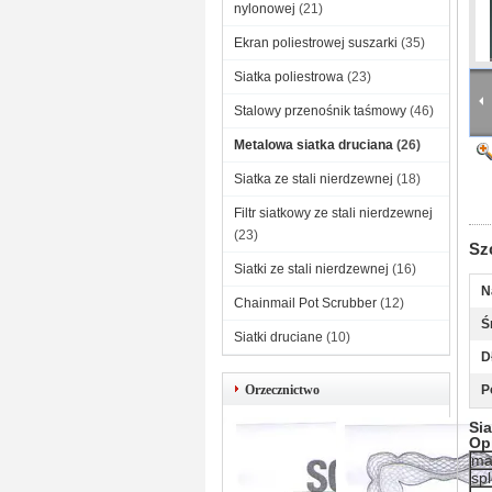
nylonowej
(21)
Ekran poliestrowej suszarki
(35)
Siatka poliestrowa
(23)
Stalowy przenośnik taśmowy
(46)
Metalowa siatka druciana
(26)
Siatka ze stali nierdzewnej
(18)
Filtr siatkowy ze stali nierdzewnej
(23)
Sz
Siatki ze stali nierdzewnej
(16)
N
Chainmail Pot Scrubber
(12)
Ś
Siatki druciane
(10)
D
Orzecznictwo
P
Sia
Op
ma
spl