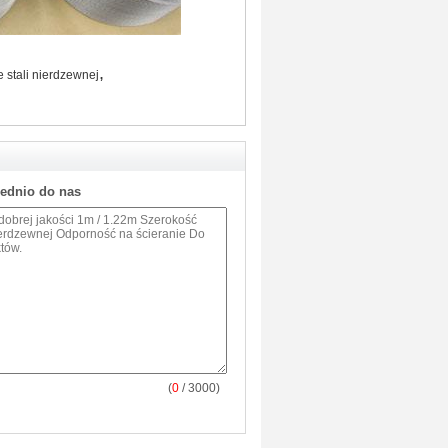
,
ze stali nierdzewnej
rednio do nas
(
0
/ 3000)