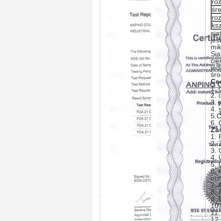
ro
śr
ro
ksz
sia
jes
mik
Sia
cie
jed
śro
Ce
1. 
2. 
3. 
4. 
5.O
6. 
Za
1. 
2. 
3. 
4. 
5. 
6. 
oc
7. 
8. 
9. 
10.
11.
12.