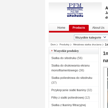
A
J
d
Home
Products
About Us
1m
Dom
Produkty
Metalowa siatka druciana
Wszystkie produkty
1m
Siatka do sitodruku
(56)
na
Siatka do drukowania ekranu
monofilamentowego
(36)
Siatka poliestrowa do sitodruku
(37)
Przykręcanie siatki tkaniny
(32)
Filtry z siatki poliestrowej
(12)
Siatka z tkaniny filtracyjnej