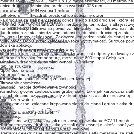
zmiar na rolkę
zwykle 1 metr lub 1,2 metra szerokości, 30 metrów na 
ednica drutu
Minimalna średnica wynosi 0,023 mm
zmiar otworu
MIN wynosi 1 mikron
tałt otworu
kwadrat, prostokąt lub specjalny otwór
tka druciana ze stali nierdzewnej odnosi się do siatki drucianej, która 
t również tkaniną drucianą ze stali nierdzewnej, ten rodzaj siatki jest z
ronów, takich jak filtrowanie powietrza, filtr ciekły i małe filtrowanie stałe
tka druciana ze stali nierdzewnej odnosi się do siatki drucianej ze stali
czy, gazu i masy celulozowej. Zazwyczaj ten rodzaj siatki drucianej m
nolity otwór. Dobra przenikalność i wysoka wytrzymałość. Surowce po
dowiska aplikacji.
chy
siatki drucianej ze stali nierdzewnej
odporny na korozję, gatunek stali nierdzewnej jest odporny na kwasy i 
odporny na wysoką temperaturę, może nosić 800 stopni Celsjusza
jednakowa średnica drutu, błąd wynosi + -2 mikron
stabilna struktura
dporność na wiatr
Odporność na rozciąganie
stosowania
siatki drucianej ze stali nierdzewnej:
Filtrowanie chemiczne
Żywność i napoje do filtrowania żywności
Górnictwo, główne zastosowanie grubej siatki, takie jak karbowana siat
Uszlachetnianie, używanie poczty z drobnej siatki ze stali nierdzewnej
Opieka zdrowotna
Architektoniczne, zalecane krępowana siatka druciana i gruba siatka d
hronna
Akustyczna, siatka słuchawek
Motoryzacja
Bezpieczeństwo, siatka ze stali nierdzewnej powlekana PCV 11 mesh.
 Farmaceutyczny: drobna siatka ze stali nierdzewnej o jakości spożywc
 Kamieniołom, doradzaj siatkę ze stali węglowej
 Papierosy elektryczne: super cienka tkanina z siatki metalowej ze stal