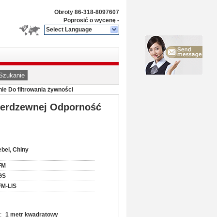
Obroty
86-318-8097607
Poprosić o wycenę
-
Select Language
Szukanie
ie Do filtrowania żywności
nierdzewnej Odporność
bei, Chiny
FM
GS
FM-LIS
:
1 metr kwadratowy