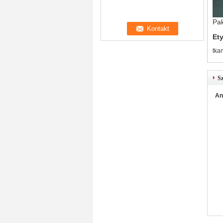
Pak
Ety
tkan
Sz
An