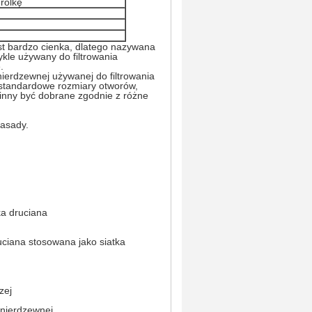
rolkę
jest bardzo cienka, dlatego nazywana
wykle używany do filtrowania
.
 nierdzewnej używanej do filtrowania
a standardowe rozmiary otworów,
winny być dobrane zgodnie z różne
zasady.
ka druciana
ruciana stosowana jako siatka
zej
i nierdzewnej