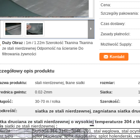
Cena:
Szczegóły pakowania:
Czas dostawy:
Zasady płatności:
Duży Obraz :
1m / 1.22m Szerokość Tkanina Tkanina
Możliwość Supply:
ze stali nierdzewnej Odporność na ścieranie Do
filtrowania żywności
Kontakt
czegółowy opis produktu
azwa produktu:
stali nierdzewnej, tkane siatki
rozmiar:
z
rednica gwintu:
0.02-2mm
Siatka:
1
ługość:
30-70 m / rolka
Szerokość:
1
siatka ze stali nierdzewnej
zagniatana siatka dru
odkreślić:
,
tka druciana ze stali nierdzewnej o wysokiej temperaturze 304 z t
is
siatki ze stali nierdzewnej
:
teriał
SUS304 316 316L, 304L, 201, stal węglowa, stal ocy
ot typu
splot płócienny, splot diagonalny, splot holenderski, r