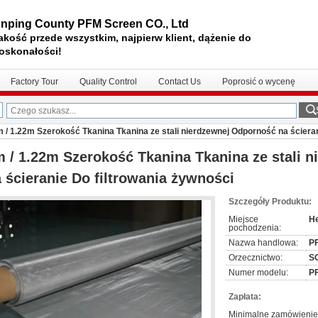
nping County PFM Screen CO., Ltd
akość przede wszystkim, najpierw klient, dążenie do
oskonałości!
Factory Tour
Quality Control
Contact Us
Poprosić o wycenę
 / 1.22m Szerokość Tkanina Tkanina ze stali nierdzewnej Odporność na ścieran
 / 1.22m Szerokość Tkanina Tkanina ze stali 
 ścieranie Do filtrowania żywności
Szczegóły Produktu:
Miejsce
He
pochodzenia:
Nazwa handlowa:
P
Orzecznictwo:
S
Numer modelu:
P
Zapłata:
Minimalne zamówienie