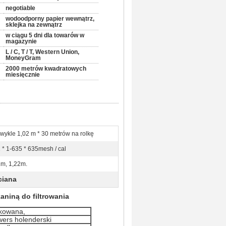
negotiable
wodoodporny papier wewnątrz,
sklejka na zewnątrz
w ciągu 5 dni dla towarów w
magazynie
L / C, T / T, Western Union,
MoneyGram
2000 metrów kwadratowych
miesięcznie
wykle 1,02 m * 30 metrów na rolkę
 * 1-635 * 635mesh / cal
m, 1,22m.
ciana
kaniną do filtrowania
nkowana,
ewers holenderski