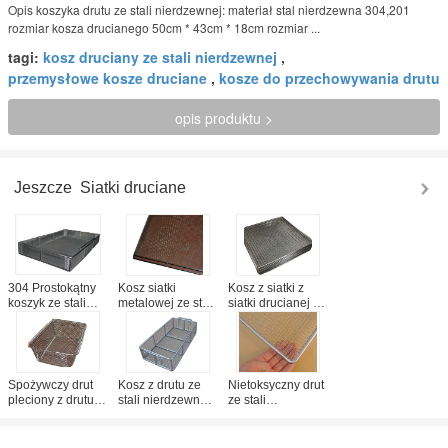
Opis koszyka drutu ze stali nierdzewnej: materiał stal nierdzewna 304,201
rozmiar kosza drucianego 50cm * 43cm * 18cm rozmiar ...
tagi:
kosz druciany ze stali nierdzewnej
,
przemysłowe kosze druciane
,
kosze do przechowywania drutu
opis produktu >
Jeszcze
Siatki druciane
304 Prostokątny
Kosz siatki
Kosz z siatki z
koszyk ze stali
metalowej ze stali
siatki drucianej do
nierdzewnej z
nierdzewnej do
przytrzymywania
uchwytem
filtrowania ekranu
płytki szklanej ze
sterylizatora
BBQ
stali nierdzewnej
304
Spożywczy drut
Kosz z drutu ze
Nietoksyczny drut
pleciony z drutu,
stali nierdzewnej
ze stali
kosz z drutu ze
do mycia owoców
nierdzewnej kosz
stali nierdzewnej
/ smażenia /
z rodzajami w
gotowania na
kuchni