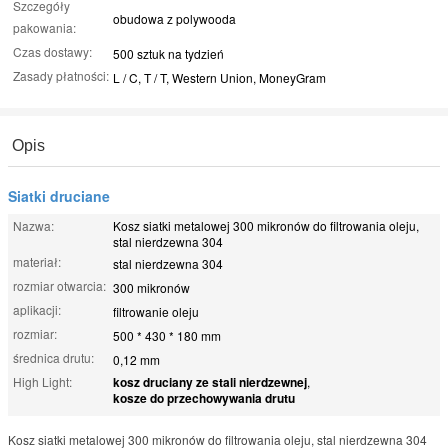
Szczegóły
obudowa z polywooda
pakowania:
Czas dostawy:
500 sztuk na tydzień
Zasady płatności:
L / C, T / T, Western Union, MoneyGram
Opis
Siatki druciane
Nazwa:
Kosz siatki metalowej 300 mikronów do filtrowania oleju,
stal nierdzewna 304
materiał:
stal nierdzewna 304
rozmiar otwarcia:
300 mikronów
aplikacji:
filtrowanie oleju
rozmiar:
500 * 430 * 180 mm
średnica drutu:
0,12 mm
High Light:
kosz druciany ze stali nierdzewnej
,
kosze do przechowywania drutu
Kosz siatki metalowej 300 mikronów do filtrowania oleju, stal nierdzewna 304